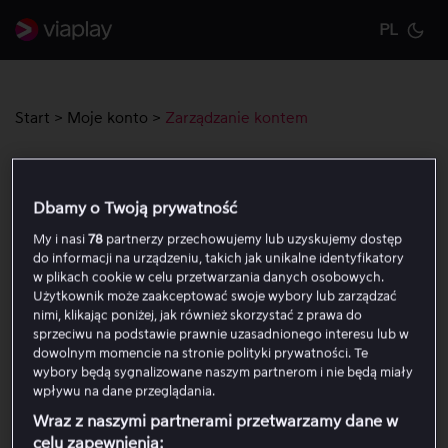
PL
Cu
Start
>
Moje konto
>
Zarządzanie kontem
Zarządzanie kontem
Dbamy o Twoją prywatność
Z powodu zamknięcia serwisu Viaplay w Polsce 30
My i nasi
78
partnerzy przechowujemy lub uzyskujemy dostęp
czerwca, obecnie nie można wprowadzać żadnych zmian
do informacji na urządzeniu, takich jak unikalne identyfikatory
w plikach cookie w celu przetwarzania danych osobowych.
w „Moim koncie”. Jeśli potrzebujesz pomocy z
Użytkownik może zaakceptować swoje wybory lub zarządzać
aktualizacjami subskrypcji lub konta, skontaktuj się z
nimi, klikając poniżej, jak również skorzystać z prawa do
obsługą klienta za pomocą łącza w dolnej części tej
sprzeciwu na podstawie prawnie uzasadnionego interesu lub w
strony.
dowolnym momencie na stronie polityki prywatności. Te
wybory będą sygnalizowane naszym partnerom i nie będą miały
wpływu na dane przeglądania.
Dotyczy to na przykład anulowania rezerwacji, zmiany
Wraz z naszymi partnerami przetwarzamy dane w
pakietu i aktualizacji niektórych informacji o koncie.
celu zapewnienia: