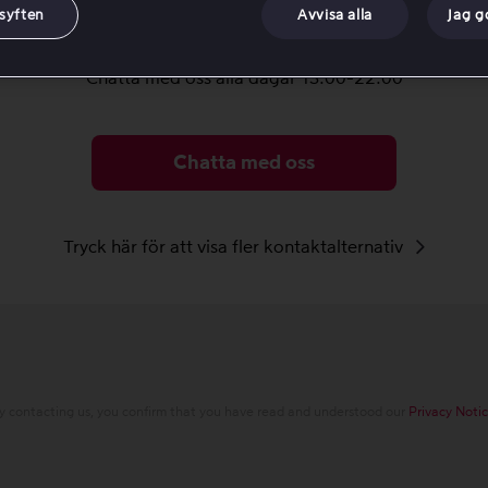
 syften
Avvisa alla
Jag 
Chatta med oss alla dagar 13:00-22:00
Chatta med oss
Tryck här för att visa fler kontaktalternativ
y contacting us, you confirm that you have read and understood our
Privacy Notic