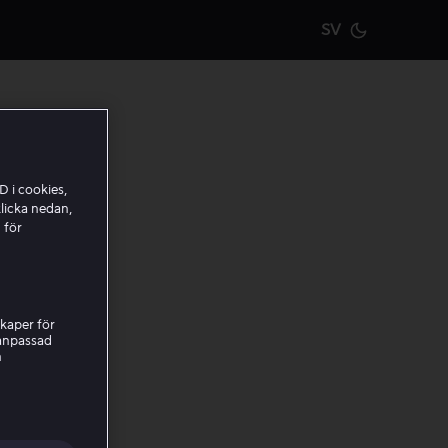
SV
Current m
D i cookies,
licka nedan,
 för
kaper för
nanpassad
h