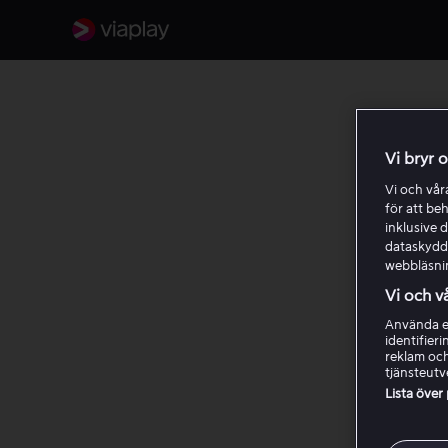
Tag:
Vi bryr 
Vi och vå
för att be
Star
inklusive d
dataskydds
webbläsni
Vi och v
Använda ex
identifier
reklam och
tjänsteutv
Lista över