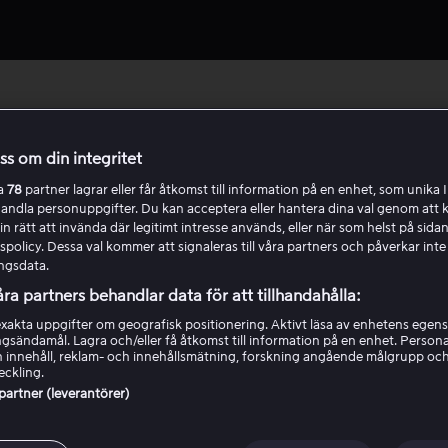
Samsung
oss om din integritet
ra
78
partner lagrar eller får åtkomst till information på en enhet, som unika I
handla personuppgifter. Du kan acceptera eller hantera dina val genom att k
ta Viaplay på din Smart TV
in rätt att invända där legitimt intresse används, eller när som helst på sidan
policy. Dessa val kommer att signaleras till våra partners och påverkar inte
ngsdata.
åra partners behandlar data för att tillhandahålla:
Tillbaka till startsidan
akta uppgifter om geografisk positionering. Aktivt läsa av enhetens egens
ingsändamål. Lagra och/eller få åtkomst till information på en enhet. Perso
 innehåll, reklam- och innehållsmätning, forskning angående målgrupp oc
eckling.
 partner (leverantörer)
Behöver du mer hjälp?