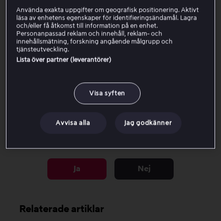
Använda exakta uppgifter om geografisk positionering. Aktivt
Logga in och börja titta.
läsa av enhetens egenskaper för identifieringsändamål. Lagra
och/eller få åtkomst till information på en enhet.
Personanpassad reklam och innehåll, reklam- och
I
denna artikel
kan du läsa mer om vilka
innehållsmätning, forskning angående målgrupp och
inloggningsalternativ som finns för större skärmar som
tjänsteutveckling.
Smart TV, Apple TV, Android TV och spelkonsoller.
Lista över partner (leverantörer)
Om du inte hittar Viaplay-appen
Visa syften
Avvisa alla
Jag godkänner
Var den här artikeln till hjälp?
Ja
Nej
Relaterade artiklar