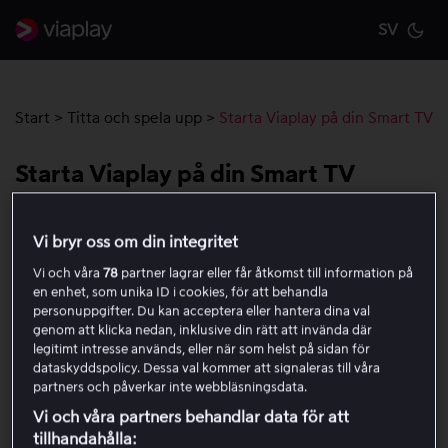
SV
Cu
Start
>
Titta och spela upp
>
Starta Viaplay på din Smart TV
Starta Viaplay på din Smart TV
Följ stegen nedan för att öppna Viaplay-appen, logga in
Vi bryr oss om din integritet
och börja titta på din Smart TV. Se även till att din Smart
Vi och våra
78
partner lagrar eller får åtkomst till information på
TV stöds av oss
här
.
en enhet, som unika ID i cookies, för att behandla
personuppgifter. Du kan acceptera eller hantera dina val
Slå på din Smart TV och öppna TV:ns appmeny.
genom att klicka nedan, inklusive din rätt att invända där
legitimt intresse används, eller när som helst på sidan för
Välj appen
Viaplay
(
appen är ofta förinstallerad).
dataskyddspolicy. Dessa val kommer att signaleras till våra
Om du inte kan hitta Viaplay-appen på din
partners och påverkar inte webbläsningsdata.
smart-tv, se avsnittet nedan “Om du inte hittar
Vi och våra partners behandlar data för att
Viaplay-appen”.
tillhandahålla: