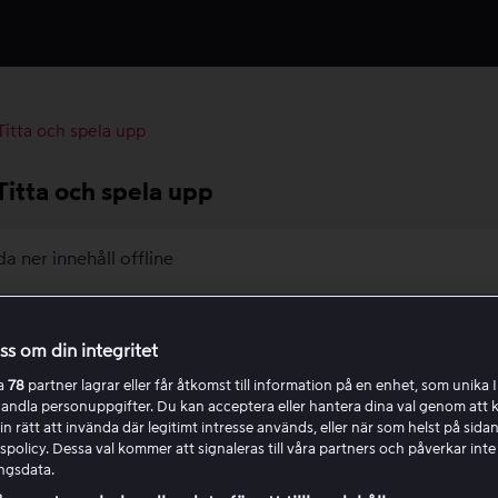
Titta och spela upp
Titta och spela upp
a ner innehåll offline
tioner på våra plattformar
oss om din integritet
rtexter och talspråk
ra
78
partner lagrar eller får åtkomst till information på en enhet, som unika I
handla personuppgifter. Du kan acceptera eller hantera dina val genom att k
in rätt att invända där legitimt intresse används, eller när som helst på sidan
lay på Android TV
policy. Dessa val kommer att signaleras till våra partners och påverkar inte
ngsdata.