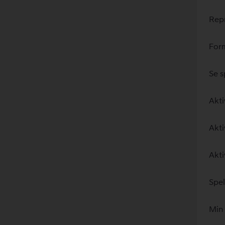
Repr
Form
Se s
Akti
Akti
Akti
Spel
Min 