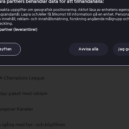
iler på Viaplay
åra partners behandlar data för att tillhandahålla:
akta uppgifter om geografisk positionering. Aktivt läsa av enhetens egens
ingsändamål. Lagra och/eller få åtkomst till information på en enhet. Perso
era inloggade enheter
 innehåll, reklam- och innehållsmätning, forskning angående målgrupp oc
eckling.
 partner (leverantörer)
ta Viaplay på din Smart TV
- och bildinställningar
 syften
Avvisa alla
Jag 
ier League på Viaplay
A Champions League
play-paket med reklam
ungerar Kanaler
 igång med hyr- och köpfilmer