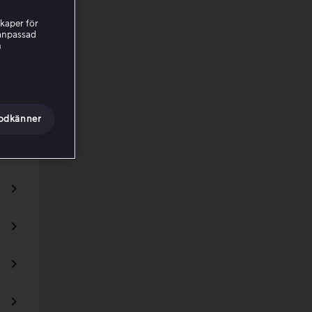
kaper för
nanpassad
h
godkänner