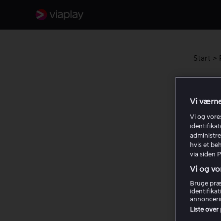
Start
>
Kan 
Vi værne
Følg tr
Vi og vor
identifika
Viaplay
administre
hvis et be
via siden 
Tri
Vi og vo
Bruge præc
Tri
identifika
adm
annoncerin
Liste over