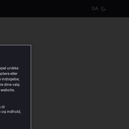
DA
Current m
dit
mpel unikke
ptere eller
 indsigelse,
re dine valg
 website.
til
g og indhold,