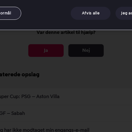
n 3: Kontroller, om du har en bindingsperiode
formål
Afvis alle
Jeg a
Var denne artikel til hjælp?
Ja
Nej
aterede opslag
uper Cup: PSG – Aston Villa
GF – Sabah
eg har ikke modtaget min engangs-e-mail