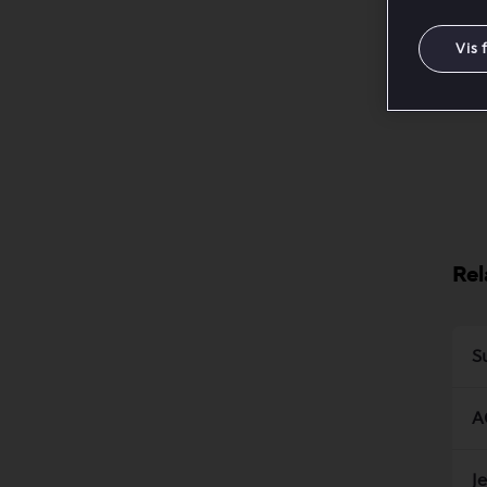
Tri
Vis 
Rel
S
A
J