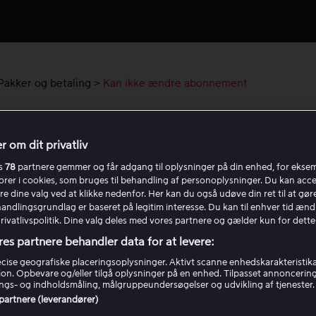
Pakker og betaling
>
Kan ikke ændre abonnement
ikke ændre abonnement
r om dit privatliv
inene nedenfor for at kontrollere, hvorfor du ikke kan ændre 
es
78
partnere gemmer og får adgang til oplysninger på din enhed, for ekse
torer i cookies, som bruges til behandling af personoplysninger. Du kan acce
-abonnement, og hvad der gælder for din prenumeration.
re dine valg ved at klikke nedenfor. Her kan du også udøve din ret til at gøre
handlingsgrundlag er baseret på legitim interesse. Du kan til enhver tid ænd
Privatlivspolitik. Dine valg deles med vores partnere og gælder kun for dette
n 1: Sørg for, at du bruger en webbrowser
res partnere behandler data for at levere:
ise geografiske placeringsoplysninger. Aktivt scanne enhedskarakteristika 
n 2: Kontroller, hvordan dit abonnement
tion. Opbevare og/eller tilgå oplysninger på en enhed. Tilpasset annoncerin
inistreres
gs- og indholdsmåling, målgruppeundersøgelser og udvikling af tjenester.
 partnere (leverandører)