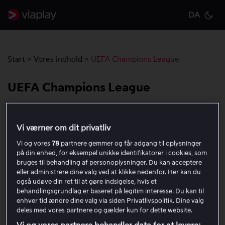
DA
Cu
Start
>
Vores indhold
>
UEFA Champions League
UEFA Champions League
På Viaplay sendes alle kampe fra UEFA Champions
Vi værner om dit privatliv
League, inklusive studie, analyser, interviews og
højdepunkter. Kampene kan følges live samt ses
Vi og vores
78
partnere gemmer og får adgang til oplysninger
efterfølgende i op til 48 timer efter udsendelsens
på din enhed, for eksempel unikke identifikatorer i cookies, som
bruges til behandling af personoplysninger. Du kan acceptere
afslutning.
eller administrere dine valg ved at klikke nedenfor. Her kan du
også udøve din ret til at gøre indsigelse, hvis et
Indgår i Premium- og Champions League-pakken og
behandlingsgrundlag er baseret på legitim interesse. Du kan til
enhver tid ændre dine valg via siden Privatlivspolitik. Dine valg
findes ikke som enkeltstående pay-per-view-køb. For at
deles med vores partnere og gælder kun for dette website.
opgradere, læs mere
her
.