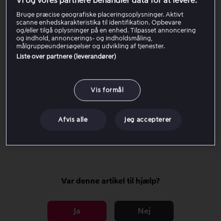
Vi og vores partnere behandler data for at levere:
De fleste kampe vil også være inkluderet i vores
Bruge præcise geografiske placeringsoplysninger. Aktivt
scanne enhedskarakteristika til identifikation. Opbevare
Totalpakke; de kampe, der ikke er inkluderet i
og/eller tilgå oplysninger på en enhed. Tilpasset annoncering
Totalpakken, vises på vores TV-kanal Viaplay Sport
og indhold, annoncerings- og indholdsmåling,
målgruppeundersøgelser og udvikling af tjenester.
News.
Liste over partnere (leverandører)
Vis formål
Jeg har Viaplay gennem en TV-udbyder
Afvis alle
Jeg accepterer
Aktuelle tilbud
Var denne artikel til hjælp?
Ja
Nej