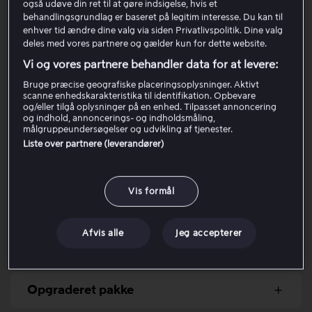
også udøve din ret til at gøre indsigelse, hvis et
behandlingsgrundlag er baseret på legitim interesse. Du kan til
Følg trinene nedenfor for at kontrollere årsagen til
enhver tid ændre dine valg via siden Privatlivspolitik. Dine valg
opkrævningen:
deles med vores partnere og gælder kun for dette website.
Vi og vores partnere behandler data for at levere:
Log ind på den Viaplay-konto, der er blevet
Bruge præcise geografiske placeringsoplysninger. Aktivt
opkrævet.
scanne enhedskarakteristika til identifikation. Opbevare
Åbn
Min konto
.
og/eller tilgå oplysninger på en enhed. Tilpasset annoncering
og indhold, annoncerings- og indholdsmåling,
Vælg
Vis betalingshistorik
.
målgruppeundersøgelser og udvikling af tjenester.
Kontrollér dato, titel og beløb for dine
Liste over partnere (leverandører)
opkrævninger.
Læs nedenfor for at se de mest almindelige årsager til
Vis formål
uregelmæssige opkrævninger:
Afvis alle
Jeg accepterer
En tidligere opkrævning mislykkedes
Opgraderet pakke