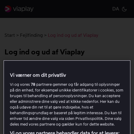
DA
Cu
Start
>
Fejlfinding
>
Log ind og ud af Viaplay
Log ind og ud af Viaplay
For at bruge Viaplay skal du først logge ind på din konto
Vi værner om dit privatliv
på den enhed, du vil bruge. Når du logger ind, skal du
angive den e-mailadresse og adgangskode, du valgte,
Vi og vores
78
partnere gemmer og får adgang til oplysninger
på din enhed, for eksempel unikke identifikatorer i cookies, som
da du oprettede kontoen.
bruges til behandling af personoplysninger. Du kan acceptere
eller administrere dine valg ved at klikke nedenfor. Her kan du
Hvis du har glemt din adgangskode, kan du læse
denne
også udøve din ret til at gøre indsigelse, hvis et
artikel
for instruktioner om, hvordan du bestiller en ny.
behandlingsgrundlag er baseret på legitim interesse. Du kan til
enhver tid ændre dine valg via siden Privatlivspolitik. Dine valg
Læs
denne artikel
for instruktioner om, hvordan du
deles med vores partnere og gælder kun for dette website.
installerer Viaplay-appen på forskellige enheder.
Vi og vores partnere behandler data for at levere: