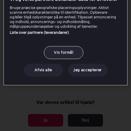
Bruge præcise geografiske placeringsoplysninger. Aktivt
Log ind på browser
scanne enhedskarakteristika til identifikation. Opbevare
og/eller tilgå oplysninger på en enhed. Tilpasset annoncering
og indhold, annoncerings- og indholdsmåling,
målgruppeundersøgelser og udvikling af tjenester.
Log ind på Viaplay-appen
Liste over partnere (leverandører)
Log ind på Smart TV, Apple TV eller
spillekonsol
Vis formål
For at logge ud af din Viaplay-konto skal du gå til dit
Afvis alle
Jeg accepterer
profilikon øverst i højre hjørne og vælge Log ud.
Var denne artikel til hjælp?
Ja
Nej