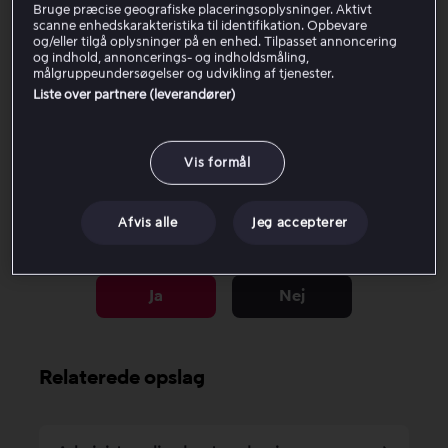
Bruge præcise geografiske placeringsoplysninger. Aktivt
Hvor kan jeg se Viaplay Sport News?
scanne enhedskarakteristika til identifikation. Opbevare
og/eller tilgå oplysninger på en enhed. Tilpasset annoncering
og indhold, annoncerings- og indholdsmåling,
Hvad indeholder pakkerne?
målgruppeundersøgelser og udvikling af tjenester.
Liste over partnere (leverandører)
Hvordan opgraderer jeg min pakke?
Vis formål
Afvis alle
Jeg accepterer
Var denne artikel til hjælp?
Ja
Nej
Relaterede opslag