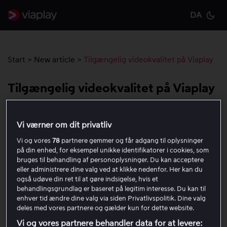
DA
Cu
Start
>
New article
>
Tilgængelig videokvalitet på Viaplay
Tilgængelig videokvalitet på Viaplay
Tabellen nedenfor viser de højeste kvalitetsmuligheder,
Vi værner om dit privatliv
der er tilgængelige for forskellige typer indhold på
Vi og vores
78
partnere gemmer og får adgang til oplysninger
Viaplay. Bemærk, at undtagelser for den højeste
på din enhed, for eksempel unikke identifikatorer i cookies, som
tilgængelige kvalitet kan forekomme, da
bruges til behandling af personoplysninger. Du kan acceptere
internetforbindelsen og kompatibiliteten af den enhed,
eller administrere dine valg ved at klikke nedenfor. Her kan du
du bruger, altid påvirker videokvaliteten.
også udøve din ret til at gøre indsigelse, hvis et
behandlingsgrundlag er baseret på legitim interesse. Du kan til
enhver tid ændre dine valg via siden Privatlivspolitik. Dine valg
Live-sport og nogle tv-
deles med vores partnere og gælder kun for dette website.
HD (720p)
serier og film
Vi og vores partnere behandler data for at levere: