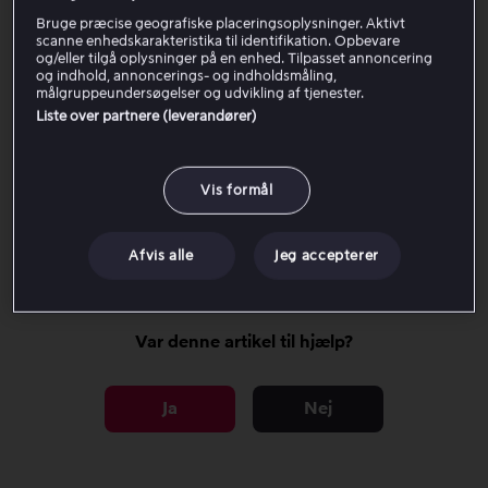
Bruge præcise geografiske placeringsoplysninger. Aktivt
Full HD (1080p)
De fleste tv-serier og film
scanne enhedskarakteristika til identifikation. Opbevare
og/eller tilgå oplysninger på en enhed. Tilpasset annoncering
Udvalgte film, serier og
og indhold, annoncerings- og indholdsmåling,
Ultra HD (UHD, 4K)
målgruppeundersøgelser og udvikling af tjenester.
sportsbegivenheder
Liste over partnere (leverandører)
Krav for højest mulig kvalitet
Vis formål
Juster videokvaliteten
Afvis alle
Jeg accepterer
Var denne artikel til hjælp?
Ja
Nej