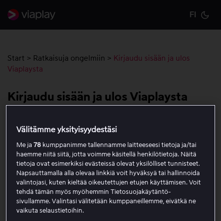
FI
Cu
Start
>
Ratkaisuja ongelmiin
>
Kirjaudu sisään ja ulos
Viaplaysta
Kirjaudu sisään ja ulos Viaplaysta
Voit käyttää Viaplayta kirjautumalla ensin tilillesi sillä
Välitämme yksityisyydestäsi
laitteella, jota haluat käyttää. Kirjautuessasi sinun tulee
Me ja
78
kumppanimme tallennamme laitteeseesi tietoja ja/tai
antaa sähköpostiosoite ja salasana, jotka valitsit
haemme niitä siitä, jotta voimme käsitellä henkilötietoja. Näitä
luodessasi tilin.
tietoja ovat esimerkiksi evästeissä olevat yksilölliset tunnisteet.
Napsauttamalla alla olevaa linkkiä voit hyväksyä tai hallinnoida
valintojasi, kuten kieltää oikeutettujen etujen käyttämisen. Voit
Jos olet unohtanut salasanasi, lue
tämä artikkeli
tehdä tämän myös myöhemmin Tietosuojakäytäntö-
saadaksesi ohjeet uuden tilaamiseen. Lue
tämä artikkeli
sivullamme. Valintasi välitetään kumppaneillemme, eivätkä ne
saadaksesi ohjeet Viaplay-sovelluksen asentamiseen eri
vaikuta selaustietoihin.
laitteille.