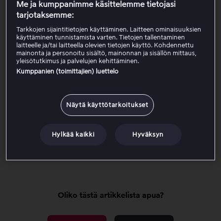
Me ja kumppanimme käsittelemme tietojasi
tarjotaksemme:
Kirjaudu selaimessa
Tarkkojen sijaintitietojen käyttäminen. Laitteen ominaisuuksien
käyttäminen tunnistamista varten. Tietojen tallentaminen
laitteelle ja/tai laitteella olevien tietojen käyttö. Kohdennettu
mainonta ja personoitu sisältö, mainonnan ja sisällön mittaus,
Kirjaudu Viaplay-sovelluksessa
yleisötutkimus ja palvelujen kehittäminen.
Kumppanien (toimittajien) luettelo
Kirjaudu Smart TV:ssä, Apple TV:ssä tai
pelikonsolilla
Näytä käyttötarkoitukset
Kirjautuaksesi ulos Viaplay-tililtäsi, siirry
Hylkää kaikki
Hyväksyn
profiilikuvakkeeseen oikeassa yläkulmassa ja valitse
Kirjaudu ulos.
Oliko tästä artikkelista apua?