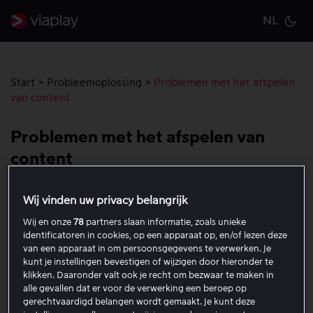
NL
Cu
Start
>
Probleemoplossing
>
Problemen met het afspelen
van content
Problemen met het afspelen van
content
Probeer de onderstaande stappen als content niet start,
Wij vinden uw privacy belangrijk
buffert of stopt tijdens het kijken op Viaplay.
Wij en onze
78
partners slaan informatie, zoals unieke
identificatoren in cookies, op een apparaat op, en/of lezen deze
van een apparaat in om persoonsgegevens te verwerken. Je
1. Controleer je internetverbinding
kunt je instellingen bevestigen of wijzigen door hieronder te
klikken. Daaronder valt ook je recht om bezwaar te maken in
alle gevallen dat er voor de verwerking een beroep op
2. Controleer of je apparaat wordt
gerechtvaardigd belangen wordt gemaakt. Je kunt deze