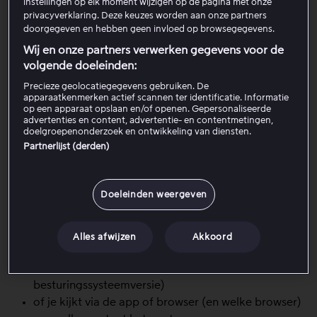
ondersteund
instellingen op elk moment wijzigen op de pagina met onze
privacyverklaring. Deze keuzes worden aan onze partners
doorgegeven en hebben geen invloed op browsegegevens.
3. Start het apparaat opnieuw op
Wij en onze partners verwerken gegevens voor de
volgende doeleinden:
Precieze geolocatiegegevens gebruiken. De
4. Controleer of alles up-to-date is
apparaatkenmerken actief scannen ter identificatie. Informatie
op een apparaat opslaan en/of openen. Gepersonaliseerde
advertenties en content, advertentie- en contentmetingen,
5. Probeer een ander apparaat of
doelgroepenonderzoek en ontwikkeling van diensten.
browser
Partnerlijst (derden)
Doeleinden weergeven
Als het probleem aanhoudt, neem contact op met de
klantenservice en beschrijf:
Alles afwijzen
Akkoord
welk apparaat je gebruikt (model +
besturingssysteemversie)
of je kijkt via de app of browser (en welke browser)