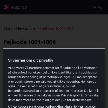
DA
Cu
Start
>
New article
>
Fejlkode 1001-1006
Fejlkode 1001-1006
Fejlkode 1001-1006 indikerer, at der er noget galt med
Vi værner om dit privatliv
afspilningen. Kode 1001 forekommer oftest på Samsung
TV og kan som regel løses ved at følge instruktionerne
Vi og vores
78
partnere gemmer og får adgang til oplysninger
på din enhed, for eksempel unikke identifikatorer i cookies, som
her
. Hvis du får en af disse fejlkoder på en anden enhed,
bruges til behandling af personoplysninger. Du kan acceptere
skal du følge trinene nedenfor for at forsøge at løse
eller administrere dine valg ved at klikke nedenfor. Her kan du
problemet:
også udøve din ret til at gøre indsigelse, hvis et
behandlingsgrundlag er baseret på legitim interesse. Du kan til
enhver tid ændre dine valg via siden Privatlivspolitik. Dine valg
Genstart appen.
deles med vores partnere og gælder kun for dette website.
Log ud og log ind igen.
Vi og vores partnere behandler data for at levere: