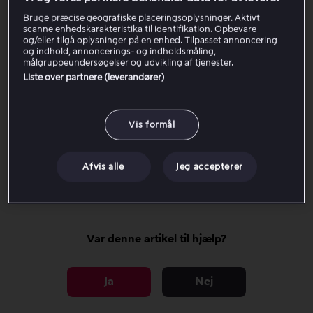
Kontrollér, om fejlkoden opstår i Viaplay-appen på
flere forskellige enheder og/eller på
Viaplay.dk
i
Bruge præcise geografiske placeringsoplysninger. Aktivt
scanne enhedskarakteristika til identifikation. Opbevare
flere forskellige webbrowsere.
og/eller tilgå oplysninger på en enhed. Tilpasset annoncering
og indhold, annoncerings- og indholdsmåling,
målgruppeundersøgelser og udvikling af tjenester.
Hvis problemet fortsætter, skal du gå videre med
Liste over partnere (leverandører)
trinene nedenfor:
Vis formål
Kontrolpunkter for alle enheder
Afvis alle
Jeg accepterer
Enhedsspecifikke kontrolpunkter
Var denne artikel til hjælp?
Ja
Nej