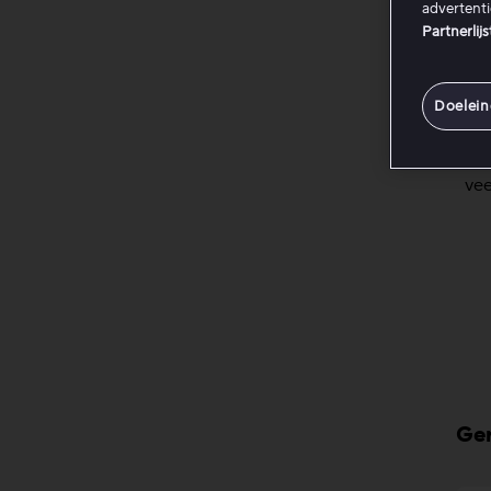
advertent
Als je i
Partnerlij
Als
mui
Doelei
ver
Als
vee
Ger