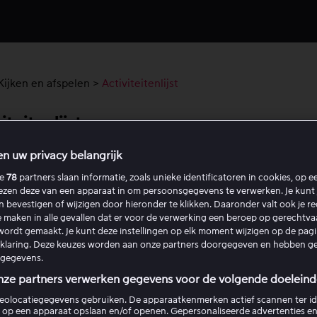
Kijken en afspelen
>
Activiteitenlijst
iteitenlijst
en uw privacy belangrijk
tiviteitenlijst kun je verder kijken naar films en series die je b
ze
78
partners slaan informatie, zoals unieke identificatoren in cookies, op 
n. Je kunt verder kijken op elk apparaat, zolang je bent ing
lezen deze van een apparaat in om persoonsgegevens te verwerken. Je kunt 
elfde account. In de Activiteitenlijst krijg je ook een overzich
en bevestigen of wijzigen door hieronder te klikken. Daaronder valt ook je r
ilms en series via je account zijn bekeken.
 maken in alle gevallen dat er voor de verwerking een beroep op gerechtv
ordt gemaakt. Je kunt deze instellingen op elk moment wijzigen op de pag
rklaring. Deze keuzes worden aan onze partners doorgegeven en hebben g
meeste apparaten en via
viaplay.com
staat de Activiteitenlijs
gegevens.
ielpictogram in de rechterbovenhoek of in het tv-menu aan d
nze partners verwerken gegevens voor de volgende doeleind
ant. Je kunt de Activiteitenlijst ook vinden als een contentblo
gina.
eolocatiegegevens gebruiken. De apparaatkenmerken actief scannen ter ide
 op een apparaat opslaan en/of openen. Gepersonaliseerde advertenties en