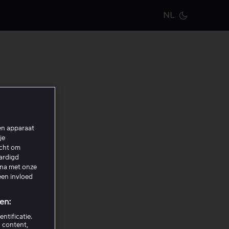
NL
Current m
ent
een apparaat
elogd
je
t van
echt om
aardigd
ina met onze
een invloed
t onder
e
en:
k op de
ntificatie.
 content,