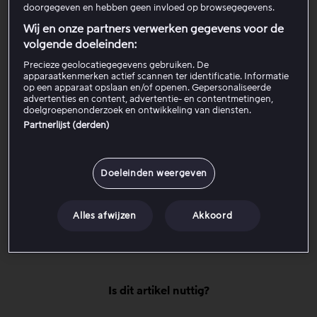
Open
Mijn account
.
doorgegeven en hebben geen invloed op browsegegevens.
Controleer de sectie
Pakketinformatie
om je
Wij en onze partners verwerken gegevens voor de
huidige Viaplay-abonnement te zien.
volgende doeleinden:
Precieze geolocatiegegevens gebruiken. De
Als de pagina geen actief pakket toont maar in plaats
apparaatkenmerken actief scannen ter identificatie. Informatie
op een apparaat opslaan en/of openen. Gepersonaliseerde
daarvan pakketten laat zien die je kunt kopen, betekent
advertenties en content, advertentie- en contentmetingen,
dit dat je geen actief pakket hebt. Als de naam van een
doelgroepenonderzoek en ontwikkeling van diensten.
partner wordt weergegeven (bijvoorbeeld een tv-
Partnerlijst (derden)
provider of Apple), betekent dit dat je Viaplay-
abonnement door die partner wordt beheerd. Viaplay
Doeleinden weergeven
kan geen details van pakketten die door een externe
partner worden beheerd wijzigen of inzien. In deze
gevallen moeten vragen over Viaplay-pakketten aan die
Alles afwijzen
Akkoord
partner worden gericht.
Is dit artikel nuttig?