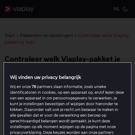
NL
Cu
Start
>
Pakketten en betalingen
>
Controleer welk Viaplay-
pakket je hebt
Controleer welk Viaplay-pakket je
hebt
Wij vinden uw privacy belangrijk
Volg de onderstaande stappen om te zien welk Viaplay-
Wij en onze
78
partners slaan informatie, zoals unieke
identificatoren in cookies, op een apparaat op, en/of lezen deze
abonnement aan je Viaplay-account is gekoppeld.
van een apparaat in om persoonsgegevens te verwerken. Je
kunt je instellingen bevestigen of wijzigen door hieronder te
Open een webbrowser en ga naar
Viaplay
.
klikken. Daaronder valt ook je recht om bezwaar te maken in
Log in
met het e-mailadres en wachtwoord van je
alle gevallen dat er voor de verwerking een beroep op
gerechtvaardigd belangen wordt gemaakt. Je kunt deze
Viaplay-account.
instellingen op elk moment wijzigen op de pagina met onze
Selecteer het profielicoon in de rechterbovenhoek.
privacyverklaring. Deze keuzes worden aan onze partners