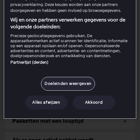
privacyverklaring. Deze keuzes worden aan onze partners
Open
Mijn account.
doorgegeven en hebben geen invloed op browsegegevens.
Controleer welk pakket je hebt onder
Wij en onze partners verwerken gegevens voor de
Pakketinformatie
.
volgende doeleinden:
Volg de stappen in de onderstaande menu’s om te
Precieze geolocatiegegevens gebruiken. De
downgraden, afhankelijk van of je een directe klant,
apparaatkenmerken actief scannen ter identificatie. Informatie
partnerklant bent of een pakket via Apple hebt.
op een apparaat opslaan en/of openen. Gepersonaliseerde
advertenties en content, advertentie- en contentmetingen,
doelgroepenonderzoek en ontwikkeling van diensten.
Partnerlijst (derden)
Pakket downgraden bij Viaplay
Pakket downgraden via een partner
Doeleinden weergeven
Pakket downgraden via Apple
Alles afwijzen
Akkoord
Pakketten met een looptijd