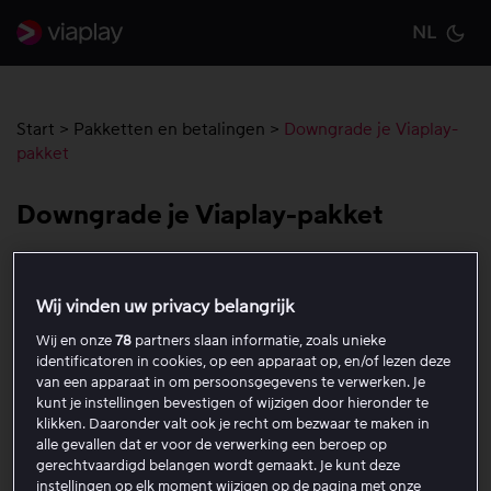
NL
Cu
Start
>
Pakketten en betalingen
>
Downgrade je Viaplay-
pakket
Downgrade je Viaplay-pakket
Hier lees je hoe je je Viaplay-pakket kunt downgraden,
wanneer de wijziging ingaat en hoe je betaling wordt
Wij vinden uw privacy belangrijk
beïnvloed. Een downgrade wordt op verschillende
Wij en onze
78
partners slaan informatie, zoals unieke
manieren uitgevoerd, afhankelijk van of het
identificatoren in cookies, op een apparaat op, en/of lezen deze
van een apparaat in om persoonsgegevens te verwerken. Je
abonnement rechtstreeks door Viaplay, via Apple of via
kunt je instellingen bevestigen of wijzigen door hieronder te
een partner zoals een tv-provider wordt beheerd.
klikken. Daaronder valt ook je recht om bezwaar te maken in
alle gevallen dat er voor de verwerking een beroep op
Ga naar Viaplay.com in een webbrowser.
gerechtvaardigd belangen wordt gemaakt. Je kunt deze
instellingen op elk moment wijzigen op de pagina met onze
Log in op je Viaplay-account.