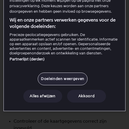
instellingen op elk moment wijzigen op de pagina met onze
Je moet ingelogd zijn om de zoekopdracht uit te
privacyverklaring. Deze keuzes worden aan onze partners
voeren.
doorgegeven en hebben geen invloed op browsegegevens.
Vul de gegevens van de betaalkaart in op de
Wij en onze partners verwerken gegevens voor de
zoekpagina.
volgende doeleinden:
Verstuur de zoekopdracht.
Precieze geolocatiegegevens gebruiken. De
apparaatkenmerken actief scannen ter identificatie. Informatie
Zo worden de resultaten weergegeven
op een apparaat opslaan en/of openen. Gepersonaliseerde
advertenties en content, advertentie- en contentmetingen,
doelgroepenonderzoek en ontwikkeling van diensten.
Om veiligheidsredenen wordt het volledige
Partnerlijst (derden)
kaartnummer niet opgeslagen.
De dienst toont alle accounts die overeenkomen
met de delen van het kaartnummer die je invoert.
Doeleinden weergeven
Een deel van de gebruikersnaam of het e-mailadres
wordt gemaskeerd (verborgen), maar de informatie
Alles afwijzen
Akkoord
moet voldoende zijn om het account te herkennen.
Als je het juiste account niet kunt vinden
Controleer of de kaartgegevens correct zijn
ingevuld.