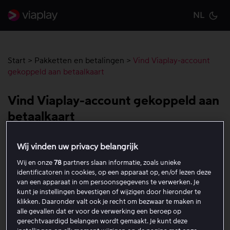
NL
Cu
Start
>
Pakketten en betalingen
>
Vind Viaplay-account
gekoppeld aan betaalkaart
Vind Viaplay-account gekoppeld aan
betaalkaart
Zo ga je te werk
Wij vinden uw privacy belangrijk
Wij en onze
78
partners slaan informatie, zoals unieke
Ga naar
https://account.viaplay.com/find
identificatoren in cookies, op een apparaat op, en/of lezen deze
Deze pagina wordt gebruikt om accounts te zoeken
van een apparaat in om persoonsgegevens te verwerken. Je
kunt je instellingen bevestigen of wijzigen door hieronder te
die aan een betaalkaart zijn gekoppeld.
klikken. Daaronder valt ook je recht om bezwaar te maken in
Log in op viaplay.com als je daarom wordt
alle gevallen dat er voor de verwerking een beroep op
gevraagd.
gerechtvaardigd belangen wordt gemaakt. Je kunt deze