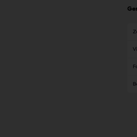
Ger
Z
V
F
B