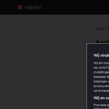
Start
>
Aank
Wij vind
Je kunt
voor al
Wij en on
op, en/of 
aankoop
instelling
bezwaar te
Zo acti
belangen w
privacyve
op browse
Ope
kli
Wij en o
Kie
Precieze g
Informatie