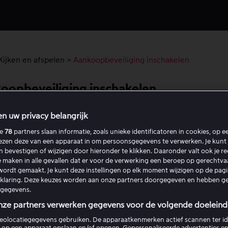
Kijken en afspelen
>
Aankoopbeveiliging inschakelen
oopbeveiliging inschakelen
en uw privacy belangrijk
 een aankoopbeveiliging inschakelen zodat er een code vereis
le eenmalige aankopen, inclusief huren en kopen. De
ze
78
partners slaan informatie, zoals unieke identificatoren in cookies, op 
lezen deze van een apparaat in om persoonsgegevens te verwerken. Je kunt 
beveiliging geldt voor alle profielen op het account.
en bevestigen of wijzigen door hieronder te klikken. Daaronder valt ook je r
 maken in alle gevallen dat er voor de verwerking een beroep op gerechtv
veer je een aankoopbeveiliging
ordt gemaakt. Je kunt deze instellingen op elk moment wijzigen op de pag
rklaring. Deze keuzes worden aan onze partners doorgegeven en hebben g
gegevens.
n het accountmenu door op het profielpictogram rechtsbov
kken.
nze partners verwerken gegevens voor de volgende doeleind
s Mijn account.
eolocatiegegevens gebruiken. De apparaatkenmerken actief scannen ter ide
 op een apparaat opslaan en/of openen. Gepersonaliseerde advertenties en