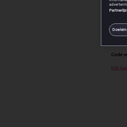
Ope
advertent
Ki
Partnerlij
Voe
Sla
Doelei
Wanneer
eenmal
Code v
Klik hi