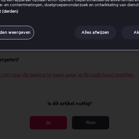
n Accountinstellingen.
ie- en contentmetingen, doelgroepenonderzoek en ontwikkeling van dienst
es Code aanmaken voor aankoopbeveiliging.
st (derden)
r een viercijferige code in.
 de code op om de aankoopbeveiliging te activeren.
nden weergeven
Alles afwijzen
Ak
 de aankoopbeveiliging is geactiveerd, is de code vereist vo
ige aankopen op het account.
ergeten?
er om naar de pagina te gaan waar je de code kunt resetten.
Is dit artikel nuttig?
Ja
Nee