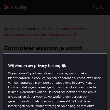
NL
Cu
Start
>
New article
>
Controleer waarom je wordt
gefactureerd zonder een Viaplay-account
Controleer waarom je wordt
gefactureerd zonder een Viaplay-
account
Wij vinden uw privacy belangrijk
Wij en onze
78
partners slaan informatie, zoals unieke
Als je een afschrijving van Viaplay op je bankrekening
identificatoren in cookies, op een apparaat op, en/of lezen deze
van een apparaat in om persoonsgegevens te verwerken. Je
hebt gezien, maar zeker weet dat je geen pakket hebt
kunt je instellingen bevestigen of wijzigen door hieronder te
afgesloten, neem dan contact op met de klantenservice.
klikken. Daaronder valt ook je recht om bezwaar te maken in
Informatie over de contactmogelijkheden vind je
alle gevallen dat er voor de verwerking een beroep op
onderaan deze pagina.
gerechtvaardigd belangen wordt gemaakt. Je kunt deze
instellingen op elk moment wijzigen op de pagina met onze