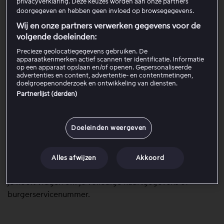
privacyverklaring. Deze keuzes worden aan onze partners
Houd de volgende gegevens bij de hand wanneer je
doorgegeven en hebben geen invloed op browsegegevens.
contact met ons opneemt:
Wij en onze partners verwerken gegevens voor de
volgende doeleinden:
De laatste 4 cijfers en de vervaldatum van de kaart
Precieze geolocatiegegevens gebruiken. De
die is belast.
apparaatkenmerken actief scannen ter identificatie. Informatie
Het bedrag dat is afgeschreven.
op een apparaat opslaan en/of openen. Gepersonaliseerde
advertenties en content, advertentie- en contentmetingen,
De datum waarop de afschrijving heeft
doelgroepenonderzoek en ontwikkeling van diensten.
plaatsgevonden.
Partnerlijst (derden)
Deze informatie kan worden gebruikt om de betaling te
traceren.
Doeleinden weergeven
Belangrijk!
Het beschermen van je persoonlijke
Alles afwijzen
Akkoord
gegevens is erg belangrijk voor ons. Stuur alleen de
volgende gegevens naar onze klantenservice. We zullen
je nooit vragen om je volledige kaartgegevens of
burgerservicenummer.