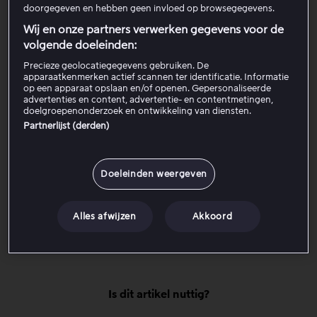
andere voorwaarden.
doorgegeven en hebben geen invloed op browsegegevens.
Wij en onze partners verwerken gegevens voor de
Bijgewerkt op 1 juli 2026
volgende doeleinden:
Precieze geolocatiegegevens gebruiken. De
apparaatkenmerken actief scannen ter identificatie. Informatie
Wat betekent dit voor mij als klant?
op een apparaat opslaan en/of openen. Gepersonaliseerde
advertenties en content, advertentie- en contentmetingen,
doelgroepenonderzoek en ontwikkeling van diensten.
Moet ik iets doen?
Partnerlijst (derden)
Wat als ik al een abonnement heb op
Doeleinden weergeven
zowel Videoland als Viaplay?
Alles afwijzen
Akkoord
Wanneer wordt de transactie afgerond?
Is dit artikel nuttig?