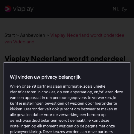
NL
Cu
Start
>
Aanbevolen
>
Viaplay Nederland wordt onderdeel
van Videoland
Viaplay Nederland wordt onderdeel
van Videoland
Wij vinden uw privacy belangrijk
Viaplay Group heeft een overeenkomst gesloten om de
Wij en onze
78
partners slaan informatie, zoals unieke
identificatoren in cookies, op een apparaat op, en/of lezen deze
Nederlandse streaming- en tv-activiteiten onder te
van een apparaat in om persoonsgegevens te verwerken. Je
brengen bij Videoland, een van de toonaangevende
kunt je instellingen bevestigen of wijzigen door hieronder te
streaming- en tv-aanbieders van Nederland. De
klikken. Daaronder valt ook je recht om bezwaar te maken in
transactie zal naar verwachting in de komende maanden
alle gevallen dat er voor de verwerking een beroep op
gerechtvaardigd belangen wordt gemaakt. Je kunt deze
worden afgerond, onder voorbehoud van de
instellingen op elk moment wijzigen op de pagina met onze
gebruikelijke goedkeuringen van de toezichthouders en
privacyverklaring. Deze keuzes worden aan onze partners