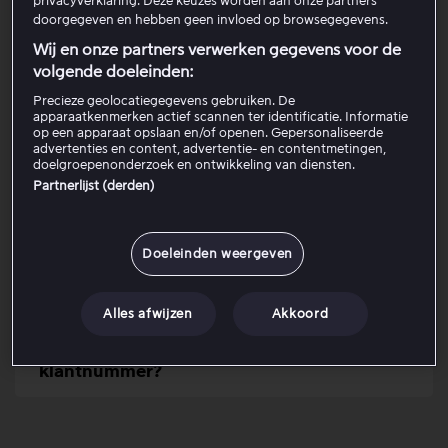
privacyverklaring. Deze keuzes worden aan onze partners
doorgegeven en hebben geen invloed op browsegegevens.
Wij en onze partners verwerken gegevens voor de
Controleer of je de juiste klantgegevens
invoert
volgende doeleinden:
Precieze geolocatiegegevens gebruiken. De
apparaatkenmerken actief scannen ter identificatie. Informatie
Als je klant bent via Telenor
op een apparaat opslaan en/of openen. Gepersonaliseerde
advertenties en content, advertentie- en contentmetingen,
doelgroepenonderzoek en ontwikkeling van diensten.
Partnerlijst (derden)
Als je de melding krijgt dat het e-
mailadres al in gebruik is
Doeleinden weergeven
Probeer een ander apparaat, browser of
verbinding
Alles afwijzen
Akkoord
Ontbreekt je abonnements- of
klantnummer?