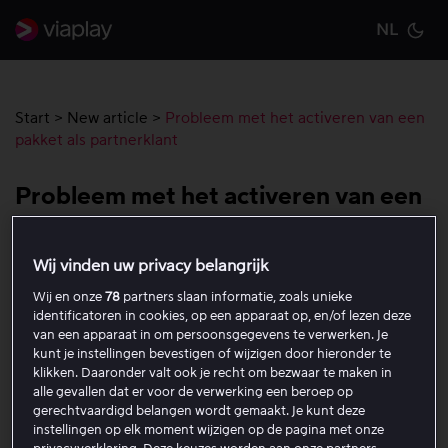
NL
Cu
Start
>
New article
>
Probleem met het activeren van een
pakket als partnerklant
Probleem met het activeren van een
pakket als partnerklant
Wij vinden uw privacy belangrijk
Heb je problemen met het activeren van je pakket als
Wij en onze
78
partners slaan informatie, zoals unieke
partnerklant? Hier begeleiden we je door de meest
identificatoren in cookies, op een apparaat op, en/of lezen deze
voorkomende oorzaken en laten we stap voor stap zien
van een apparaat in om persoonsgegevens te verwerken. Je
kunt je instellingen bevestigen of wijzigen door hieronder te
hoe je met je activering aan de slag kunt.
klikken. Daaronder valt ook je recht om bezwaar te maken in
alle gevallen dat er voor de verwerking een beroep op
gerechtvaardigd belangen wordt gemaakt. Je kunt deze
Controleer of Viaplay via je provider is
instellingen op elk moment wijzigen op de pagina met onze
inbegrepen