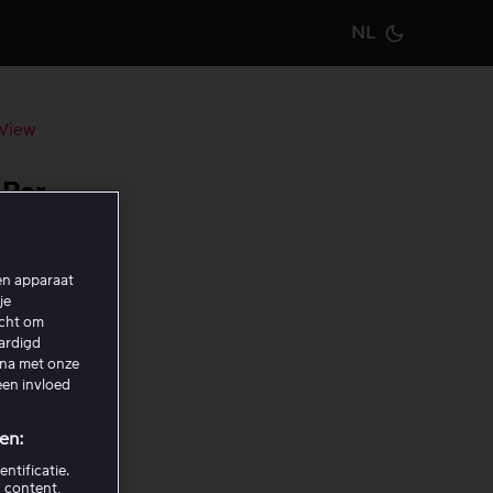
NL
Current m
-View
-Per-
een apparaat
je
ook wel
echt om
aardigd
ina met onze
een invloed
en:
ntificatie.
 content,