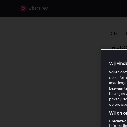
Start
>
Beki
View
Wij vind
Wij en on
Bepaal
op, en/of 
worden 
instelling
Pay-Pe
bezwaar te
belangen w
privacyve
Om een
op browse
Wij en o
Ee
Precieze g
Een
Informatie