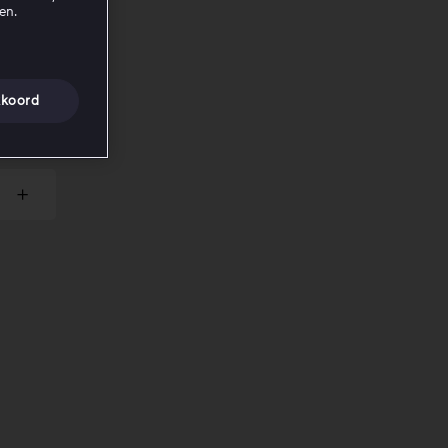
en.
tijdige
koord