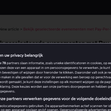
New article
>
Bekijk geselecteerde evenementen met Pay-Per
jk geselecteerde evenementen met Pay
en uw privacy belangrijk
ze
78
partners slaan informatie, zoals unieke identificatoren in cookies, op 
de geselecteerde sportuitzendingen en evenementen kunnen
lezen deze van een apparaat in om persoonsgegevens te verwerken. Je kunt 
bekeken door voor één afzonderlijk evenement te betalen, 
en bevestigen of wijzigen door hieronder te klikken. Daaronder valt ook je r
r-View (PPV) genoemd.
 maken in alle gevallen dat er voor de verwerking een beroep op gerechtv
ordt gemaakt. Je kunt deze instellingen op elk moment wijzigen op de pag
rklaring. Deze keuzes worden aan onze partners doorgegeven en hebben g
 PPV-evenement te kunnen kopen, heb je nodig:
gegevens.
nze partners verwerken gegevens voor de volgende doeleind
n Viaplay-account
eolocatiegegevens gebruiken. De apparaatkenmerken actief scannen ter ide
 geregistreerde betaalmethode op je account
 op een apparaat opslaan en/of openen. Gepersonaliseerde advertenties en