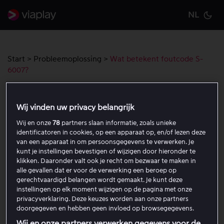
NL
Cu
Start
>
Probleemoplossing
>
Wat betekent foutcode S-
6007?
Wat betekent foutcode S-6007?
Wij vinden uw privacy belangrijk
Wij en onze
78
partners slaan informatie, zoals unieke
Foutcode S-6007 betekent dat u geen actief
identificatoren in cookies, op een apparaat op, en/of lezen deze
abonnement gekoppeld heeft aan uw Viaplay account.
van een apparaat in om persoonsgegevens te verwerken. Je
kunt je instellingen bevestigen of wijzigen door hieronder te
klikken. Daaronder valt ook je recht om bezwaar te maken in
Heeft u het abonnement direct
alle gevallen dat er voor de verwerking een beroep op
afgesloten bij Viaplay?
gerechtvaardigd belangen wordt gemaakt. Je kunt deze
instellingen op elk moment wijzigen op de pagina met onze
privacyverklaring. Deze keuzes worden aan onze partners
doorgegeven en hebben geen invloed op browsegegevens.
Heeft u het abonnement afgesloten via
een partner zoals KPN, Ziggo, T-mobile,
Wij en onze partners verwerken gegevens voor de