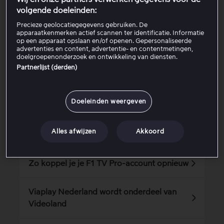
Caiway of Delta?
volgende doeleinden:
Precieze geolocatiegegevens gebruiken. De
apparaatkenmerken actief scannen ter identificatie. Informatie
op een apparaat opslaan en/of openen. Gepersonaliseerde
advertenties en content, advertentie- en contentmetingen,
Is dit artikel nuttig?
doelgroepenonderzoek en ontwikkeling van diensten.
Partnerlijst (derden)
Ja
Nee
Doeleinden weergeven
Gerelateerde artikelen
Alles afwijzen
Akkoord
Zo koppel je je F1 TV Pro-account opnieuw
Viaplay Nederland wordt onderdeel van
Videoland