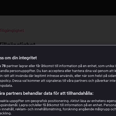
Tillgänglighet
Tillgänglighet
oss om din integritet
tioner på våra plattformar
ra
78
partner lagrar eller får åtkomst till information på en enhet, som unika I
handla personuppgifter. Du kan acceptera eller hantera dina val genom att k
rtexter och talspråk
in rätt att invända där legitimt intresse används, eller när som helst på sidan
policy. Dessa val kommer att signaleras till våra partners och påverkar inte
ngsdata.
kenspråk
åra partners behandlar data för att tillhandahålla:
akta uppgifter om geografisk positionering. Aktivt läsa av enhetens egens
gentbordsnavigering
ingsändamål. Lagra och/eller få åtkomst till information på en enhet. Perso
 innehåll, reklam- och innehållsmätning, forskning angående målgrupp oc
eckling.