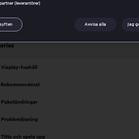
mläsare (Text till tal)
 partner (leverantörer)
a lösenord och e-postadress
 syften
Avvisa alla
Jag 
ories
Viaplay-hushåll
Rekommenderat
Paketändringar
Problemlösning
Titta och spela upp