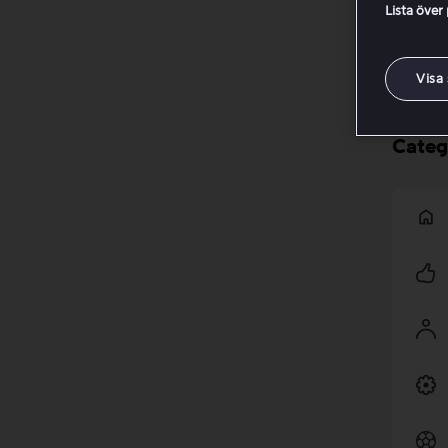
Skär
Lista över
Ändr
Visa
Categ