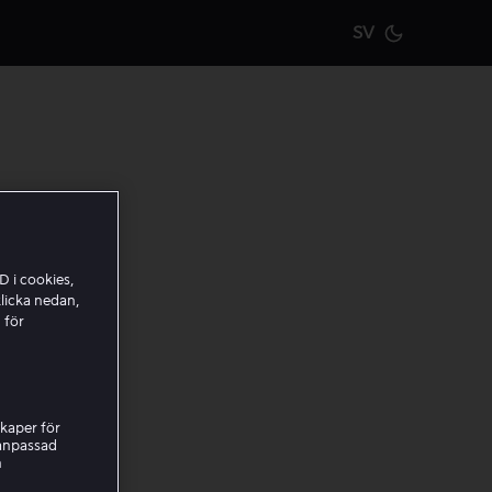
SV
Current m
D i cookies,
licka nedan,
 för
kaper för
nanpassad
h