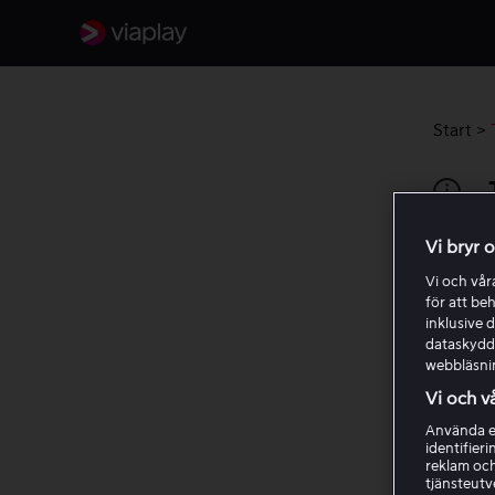
Start
>
Vi bryr 
Funk
Vi och vå
för att be
Unde
inklusive d
dataskydds
webbläsni
Tec
Vi och v
Använda ex
Tan
identifier
reklam och
tjänsteutv