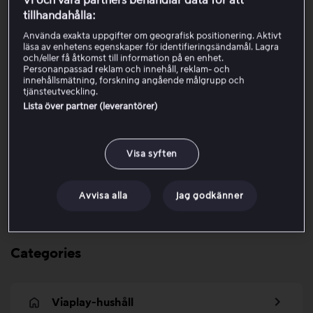
Vi och våra partners behandlar data för att
Viaplay utomlands & VPN
tillhandahålla:
Använda exakta uppgifter om geografisk positionering. Aktivt
Premier League på Viaplay
läsa av enhetens egenskaper för identifieringsändamål. Lagra
och/eller få åtkomst till information på en enhet.
Personanpassad reklam och innehåll, reklam- och
UEFA Champions League
innehållsmätning, forskning angående målgrupp och
tjänsteutveckling.
Lista över partner (leverantörer)
NHL-säsongen på Viaplay
Formel 1
Visa syften
Kontrollera vilket Viaplay-paket du har
Avvisa alla
Jag godkänner
Categories
Viaplay-hushåll