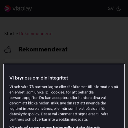
SV
Cu
Start
>
Rekommenderat
Rekommenderat
Information om våra paket
Vi bryr oss om din integritet
Logga in och ut på Viaplay
Vi och våra
78
partner lagrar eller får åtkomst till information på
en enhet, som unika ID i cookies, för att behandla
Uppgradera ditt Viaplay-paket
personuppgifter. Du kan acceptera eller hantera dina val
genom att klicka nedan, inklusive din rätt att invända där
legitimt intresse används, eller när som helst på sidan för
Aktivera en värdekod
dataskyddspolicy. Dessa val kommer att signaleras till våra
partners och påverkar inte webbläsningsdata.