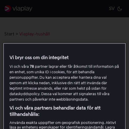
SV
Cu
Start
>
Viaplay-hushåll
Viaplay-hushåll
Vi bryr oss om din integritet
Vi och våra
78
partner lagrar eller får åtkomst till information på
Skapa och hantera ett Viaplay-hushåll
en enhet, som unika ID i cookies, för att behandla
personuppgifter. Du kan acceptera eller hantera dina val
genom att klicka nedan, inklusive din rätt att invända där
legitimt intresse används, eller när som helst på sidan för
Categories
dataskyddspolicy. Dessa val kommer att signaleras till våra
partners och påverkar inte webbläsningsdata.
Vi och våra partners behandlar data för att
Viaplay-hushåll
tillhandahålla:
Använda exakta uppgifter om geografisk positionering. Aktivt
läsa av enhetens egenskaper för identifieringsändamål. Lagra