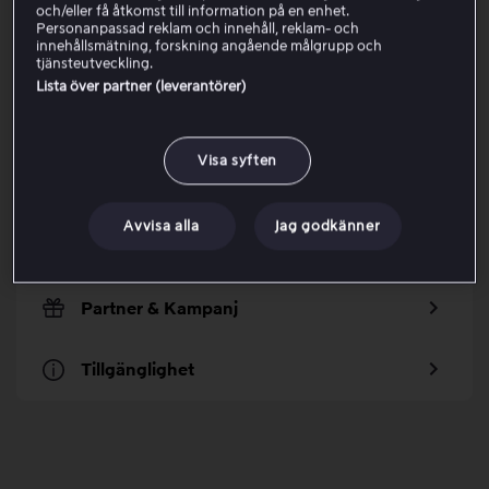
Rekommenderat
och/eller få åtkomst till information på en enhet.
Personanpassad reklam och innehåll, reklam- och
innehållsmätning, forskning angående målgrupp och
Paketändringar
tjänsteutveckling.
Lista över partner (leverantörer)
Problemlösning
Visa syften
Titta och spela upp
Avvisa alla
Jag godkänner
Vårt innehåll
Partner & Kampanj
Tillgänglighet